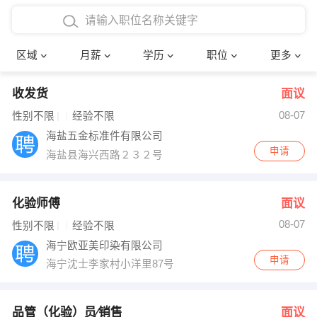
4000-5000元
本科
行政后勤
建筑装潢
确定
区域
月薪
学历
职位
更多
5000-8000元
硕士
销售岗位
教师
收发货
面议
8000-12000元
博士
文员
护士
08-07
性别不限
经验不限
12000-20000元
财务会计
传单派发
海盐五金标准件有限公司
申请
海盐县海兴西路２３２号
其他
超市零售
促销导购
网络IT
保健按摩
化验师傅
面议
08-07
性别不限
经验不限
快递员
前台接待
海宁欧亚美印染有限公司
申请
海宁沈士李家村小洋里87号
收银员
技术员/工程师
水电/机修
部门经理
品管（化验）员∕销售
面议