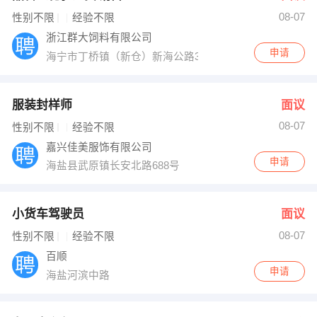
08-07
出纳
保险
性别不限
经验不限
浙江群大饲料有限公司
编辑
法律
申请
海宁市丁桥镇（新仓）新海公路3.8公里处
保洁
贸易采购
服装封样师
面议
跟单
理财顾问
08-07
性别不限
经验不限
嘉兴佳美服饰有限公司
其他职位
申请
海盐县武原镇长安北路688号
小货车驾驶员
面议
08-07
性别不限
经验不限
百顺
申请
海盐河滨中路