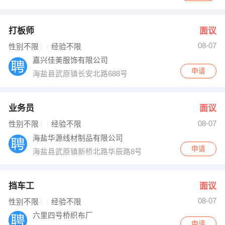
打板师
面议
08-07
性别不限
经验不限
嘉兴佳美服饰有限公司
申请
海盐县武原镇长安北路688号
业务员
面议
08-07
性别不限
经验不限
海盐华源线材制品有限公司
申请
海盐县武原镇新桥北路华辰路8号（海盐大桥西侧）
挡车工
面议
08-07
性别不限
经验不限
六里四号桥织布厂
申请